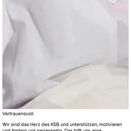
Vertrauensvoll
E
Wir sind das Herz des KSB und unterstützen, motivieren
L
und fordern uns gegenseitig. Das hilft uns, eine
ü