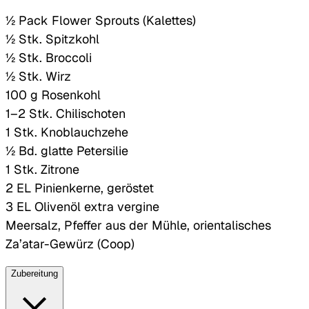
½ Pack Flower Sprouts (Kalettes)
½ Stk. Spitzkohl
½ Stk. Broccoli
½ Stk. Wirz
100 g Rosenkohl
1–2 Stk. Chilischoten
1 Stk. Knoblauchzehe
½ Bd. glatte Petersilie
1 Stk. Zitrone
2 EL Pinienkerne, geröstet
3 EL Olivenöl extra vergine
Meersalz, Pfeffer aus der Mühle, orientalisches
Za’atar-Gewürz (Coop)
Zubereitung