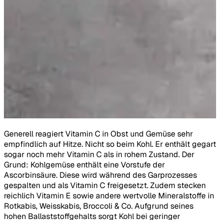
Generell reagiert Vitamin C in Obst und Gemüse sehr
D
empfindlich auf Hitze. Nicht so beim Kohl. Er enthält gegart
s
sogar noch mehr Vitamin C als in rohem Zustand. Der
b
Grund: Kohlgemüse enthält eine Vorstufe der
u
Ascorbinsäure. Diese wird während des Garprozesses
i
gespalten und als Vitamin C freigesetzt. Zudem stecken
I
reichlich Vitamin E sowie andere wertvolle Mineralstoffe in
H
Rotkabis, Weisskabis, Broccoli & Co. Aufgrund seines
hohen Ballaststoffgehalts sorgt Kohl bei geringer